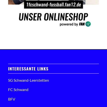
INTERESSANTE LINKS
SG Schwand-Leerstetten
FC Schwand
BFV