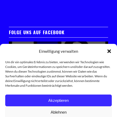
FOLGE UNS AUF FACEBOOK
Einwilligung verwalten
Um dir ein optimales Erlebnis zu bieten, verwenden wir Technologien wie
Cookies, um Geräteinformationen zu speichern und/oder darauf zuzugreifen.
Klicken Sie hier, um das Facebook-Widget zu laden
Wenn du diesen Technologien zustimmst, können wir Daten wie das
Surfverhalten oder eindeutige IDs auf dieser Website verarbeiten. Wenn du
deine Einwilligung nicht erteilst oder zurückziehst, können bestimmte
Trete unserer Facebook-Community bei
Merkmale und Funktionen beeinträchtigt werden.
Akzeptieren
Ablehnen