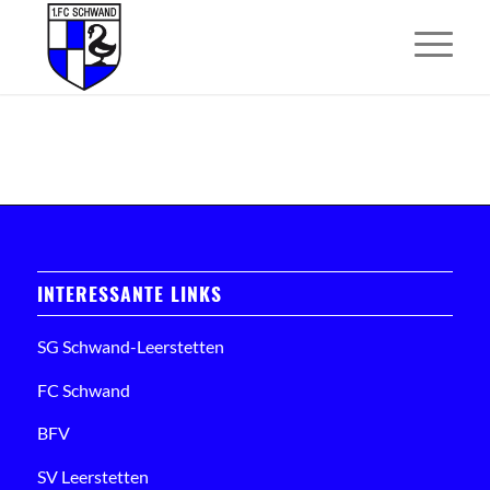
INTERESSANTE LINKS
SG Schwand-Leerstetten
FC Schwand
BFV
SV Leerstetten