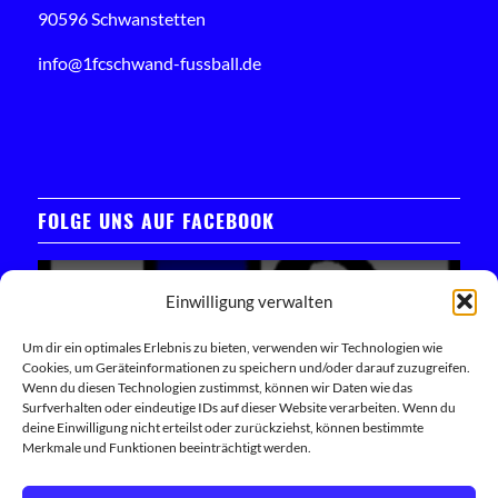
90596 Schwanstetten
info@1fcschwand-fussball.de
FOLGE UNS AUF FACEBOOK
Einwilligung verwalten
Um dir ein optimales Erlebnis zu bieten, verwenden wir Technologien wie
Cookies, um Geräteinformationen zu speichern und/oder darauf zuzugreifen.
Klicken Sie hier, um das Facebook-Widget zu laden
Wenn du diesen Technologien zustimmst, können wir Daten wie das
Surfverhalten oder eindeutige IDs auf dieser Website verarbeiten. Wenn du
deine Einwilligung nicht erteilst oder zurückziehst, können bestimmte
Trete unserer Facebook-Community bei
Merkmale und Funktionen beeinträchtigt werden.