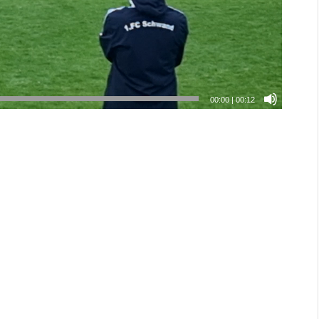
00:00
|
00:12