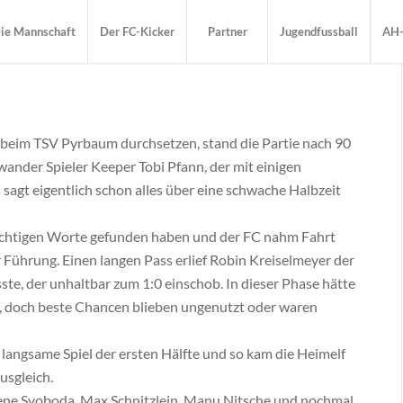
ie Mannschaft
Der FC-Kicker
Partner
Jugendfussball
AH-
 beim TSV Pyrbaum durchsetzen, stand die Partie nach 90
wander Spieler Keeper Tobi Pfann, der mit einigen
agt eigentlich schon alles über eine schwache Halbzeit
ichtigen Worte gefunden haben und der FC nahm Fahrt
r Führung. Einen langen Pass erlief Robin Kreiselmeyer der
te, der unhaltbar zum 1:0 einschob. In dieser Phase hätte
, doch beste Chancen blieben ungenutzt oder waren
langsame Spiel der ersten Hälfte und so kam die Heimelf
usgleich.
ene Svoboda, Max Schnitzlein, Manu Nitsche und nochmal