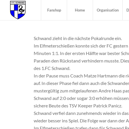
Fanshop
Home
Organisation
D
Schwand zieht in die nächste Pokalrunde ein.
Im Elfmeterschießen konnte sich der FC gestern
Minuten 1:1. In der ersten Hälfte war bester Sch
Paraden den Rückstand verhindern musste. Dies s
des 1.FC Schwand.
In der Pause muss Coach Matze Hartmann die r
auf. In dieser Phase fiel dann auch die Schwande
mustergültig zum mitgelaufenen Andre Haas pass
Schwand auf 2:0 oder sogar 3:0 erhöhen müssen
sichere Beute des TSV Keeper Patrick Panicz.
Schwand verfiel dann zunehmends wieder in das 
wieder besser ins Spiel. Die Folge war dann der A
Im Elfmeterschießen trafen dann für Schwand R