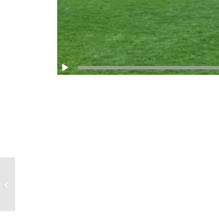
FC Schwand wird Goldene Raute
verliehen