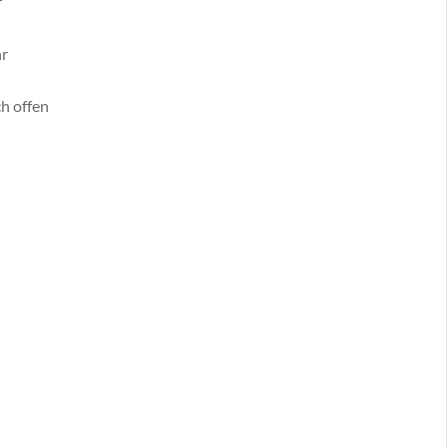
r
hr
ch offen