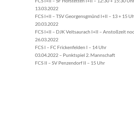
FCS I+II – SF Hofstetten I+II – 12:30 + 15:30 Uh
13.03.2022
FCS I+II – TSV Georgensgmünd I+II – 13 + 15 U
20.03.2022
FCS I+II – DJK Veitsaurach I+II – Anstoßzeit no
26.03.2022
FCS I – FC Frickenfelden I – 14 Uhr
03.04.2022 – Punktspiel 2. Mannschaft
FCS II – SV Penzendorf II – 15 Uhr