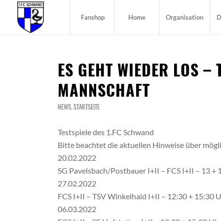
Fanshop
Home
Organisation
D
ES GEHT WIEDER LOS – T
MANNSCHAFT
NEWS
,
STARTSEITE
Testspiele des 1.FC Schwand
Bitte beachtet die aktuellen Hinweise über mög
20.02.2022
SG Pavelsbach/Postbauer I+II – FCS I+II – 13 + 
27.02.2022
FCS I+II – TSV Winkelhaid I+II – 12:30 + 15:30 
06.03.2022