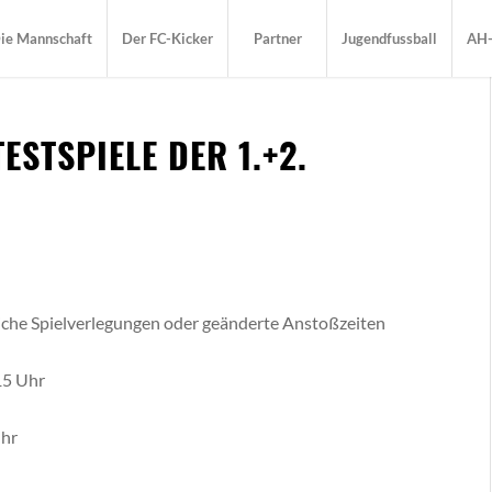
ie Mannschaft
Der FC-Kicker
Partner
Jugendfussball
AH-
ESTSPIELE DER 1.+2.
liche Spielverlegungen oder geänderte Anstoßzeiten
15 Uhr
Uhr