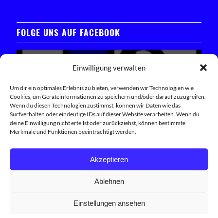
FOLGE UNS AUF FACEBOOK
Einwilligung verwalten
Um dir ein optimales Erlebnis zu bieten, verwenden wir Technologien wie
Cookies, um Geräteinformationen zu speichern und/oder darauf zuzugreifen.
Klicken Sie hier, um das Facebook-Widget zu laden
Wenn du diesen Technologien zustimmst, können wir Daten wie das
Surfverhalten oder eindeutige IDs auf dieser Website verarbeiten. Wenn du
deine Einwilligung nicht erteilst oder zurückziehst, können bestimmte
Trete unserer Facebook-Community bei
Merkmale und Funktionen beeinträchtigt werden.
Akzeptieren
Ablehnen
Einstellungen ansehen
© Copyright 2026 - 1.FC Schwand Built with ♥ by
Internetagentur Innovie