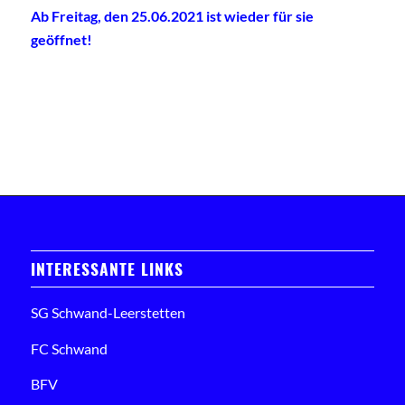
Ab Freitag, den 25.06.2021 ist wieder für sie
geöffnet!
INTERESSANTE LINKS
SG Schwand-Leerstetten
FC Schwand
BFV