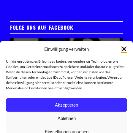
FOLGE UNS AUF FACEBOOK
Einwilligung verwalten
Um dir ein optimales Erlebnis zu bieten, verwenden wir Technologien wie
Cookies, um Geräteinformationen zu speichern und/oder darauf zuzugreifen.
Klicken Sie hier, um das Facebook-Widget zu laden
Wenn du diesen Technologien zustimmst, können wir Daten wie das
Surfverhalten oder eindeutige IDs auf dieser Website verarbeiten. Wenn du
deine Einwilligung nicht erteilst oder zurückziehst, können bestimmte
Trete unserer Facebook-Community bei
Merkmale und Funktionen beeinträchtigt werden.
Akzeptieren
Ablehnen
Einstellungen ansehen