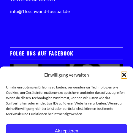
info@1fcschwand-fussball.de
FOLGE UNS AUF FACEBOOK
Einwilligung verwalten
Um dir ein optimales Erlebnis zu bieten, verwenden wir Technologien wie
Cookies, um Geräteinformationen zu speichern und/oder darauf zuzugreifen.
Klicken Sie hier, um das Facebook-Widget zu laden
Wenn du diesen Technologien zustimmst, können wir Daten wie das
Surfverhalten oder eindeutige IDs auf dieser Website verarbeiten. Wenn du
deine Einwilligung nicht erteilst oder zurückziehst, können bestimmte
Trete unserer Facebook-Community bei
Merkmale und Funktionen beeinträchtigt werden.
Akzeptieren