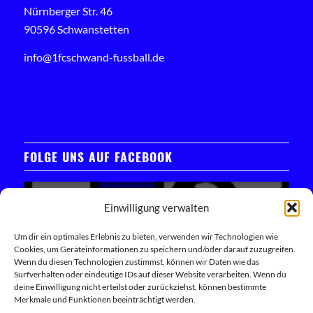
Nürnberger Str. 46
90596 Schwanstetten
info@1fcschwand-fussball.de
FOLGE UNS AUF FACEBOOK
Einwilligung verwalten
Um dir ein optimales Erlebnis zu bieten, verwenden wir Technologien wie
Cookies, um Geräteinformationen zu speichern und/oder darauf zuzugreifen.
Klicken Sie hier, um das Facebook-Widget zu laden
Wenn du diesen Technologien zustimmst, können wir Daten wie das
Surfverhalten oder eindeutige IDs auf dieser Website verarbeiten. Wenn du
deine Einwilligung nicht erteilst oder zurückziehst, können bestimmte
Trete unserer Facebook-Community bei
Merkmale und Funktionen beeinträchtigt werden.