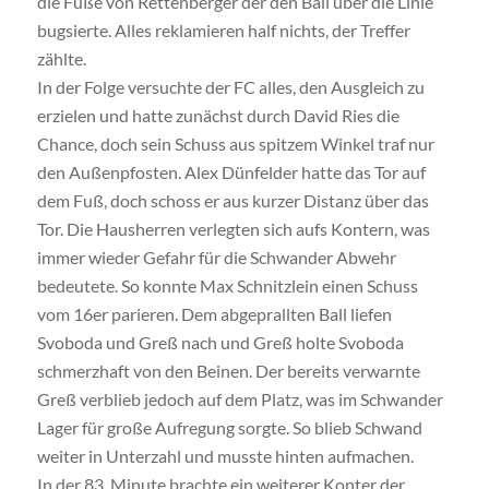
die Füße von Rettenberger der den Ball über die Linie
bugsierte. Alles reklamieren half nichts, der Treffer
zählte.
In der Folge versuchte der FC alles, den Ausgleich zu
erzielen und hatte zunächst durch David Ries die
Chance, doch sein Schuss aus spitzem Winkel traf nur
den Außenpfosten. Alex Dünfelder hatte das Tor auf
dem Fuß, doch schoss er aus kurzer Distanz über das
Tor. Die Hausherren verlegten sich aufs Kontern, was
immer wieder Gefahr für die Schwander Abwehr
bedeutete. So konnte Max Schnitzlein einen Schuss
vom 16er parieren. Dem abgeprallten Ball liefen
Svoboda und Greß nach und Greß holte Svoboda
schmerzhaft von den Beinen. Der bereits verwarnte
Greß verblieb jedoch auf dem Platz, was im Schwander
Lager für große Aufregung sorgte. So blieb Schwand
weiter in Unterzahl und musste hinten aufmachen.
In der 83. Minute brachte ein weiterer Konter der