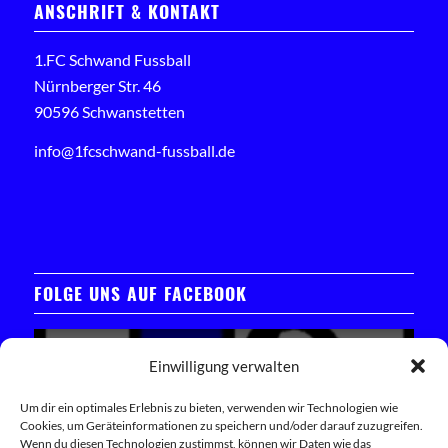
ANSCHRIFT & KONTAKT
1.FC Schwand Fussball
Nürnberger Str. 46
90596 Schwanstetten
info@1fcschwand-fussball.de
FOLGE UNS AUF FACEBOOK
Einwilligung verwalten
Um dir ein optimales Erlebnis zu bieten, verwenden wir Technologien wie
Cookies, um Geräteinformationen zu speichern und/oder darauf zuzugreifen.
Klicken Sie hier, um das Facebook-Widget zu laden
Wenn du diesen Technologien zustimmst, können wir Daten wie das