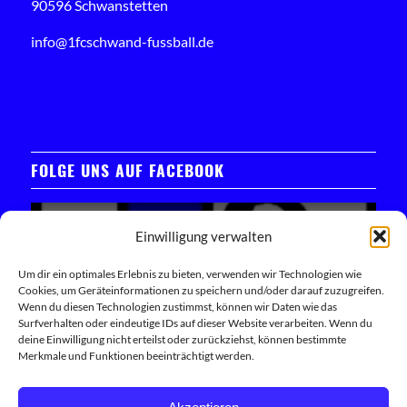
90596 Schwanstetten
info@1fcschwand-fussball.de
FOLGE UNS AUF FACEBOOK
Einwilligung verwalten
Um dir ein optimales Erlebnis zu bieten, verwenden wir Technologien wie
Cookies, um Geräteinformationen zu speichern und/oder darauf zuzugreifen.
Klicken Sie hier, um das Facebook-Widget zu laden
Wenn du diesen Technologien zustimmst, können wir Daten wie das
Surfverhalten oder eindeutige IDs auf dieser Website verarbeiten. Wenn du
deine Einwilligung nicht erteilst oder zurückziehst, können bestimmte
Trete unserer Facebook-Community bei
Merkmale und Funktionen beeinträchtigt werden.