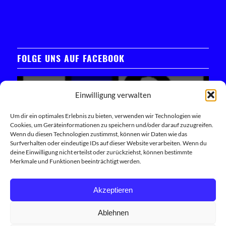
FOLGE UNS AUF FACEBOOK
Einwilligung verwalten
Um dir ein optimales Erlebnis zu bieten, verwenden wir Technologien wie
Cookies, um Geräteinformationen zu speichern und/oder darauf zuzugreifen.
Klicken Sie hier, um das Facebook-Widget zu laden
Wenn du diesen Technologien zustimmst, können wir Daten wie das
Surfverhalten oder eindeutige IDs auf dieser Website verarbeiten. Wenn du
deine Einwilligung nicht erteilst oder zurückziehst, können bestimmte
Trete unserer Facebook-Community bei
Merkmale und Funktionen beeinträchtigt werden.
Akzeptieren
Ablehnen