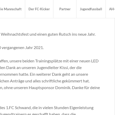
ie Mannschaft
Der FC-Kicker
Partner
Jugendfussball
AH-
 Weihnachtsfest und einen guten Rutsch ins neue Jahr.
ald vergangenen Jahr 2021.
ffen, unsere beiden Trainingsplätze mit einer neuen LED
elen Dank an unseren Jugendleiter Kissi, der die
rnommen hatte. Ein weiterer Dank geht an unsere
eichen Anträge und alles schriftliche gekümmert hat.
sen, ohne unseren Hauptsponsor Dominik. Danke für deine
es 1.FC Schwand, die in vielen Stunden Eigenleistung
ugendtrainern es geschafft haben, dass die