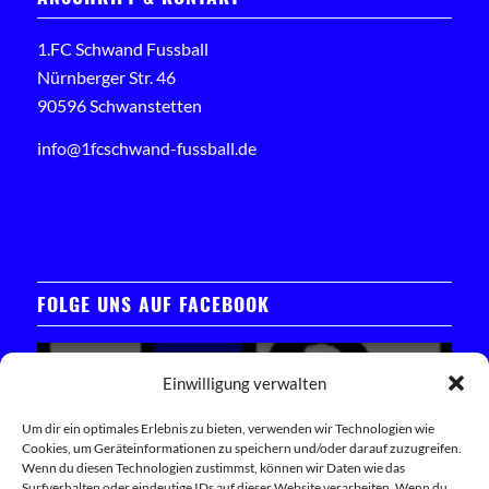
1.FC Schwand Fussball
Nürnberger Str. 46
90596 Schwanstetten
info@1fcschwand-fussball.de
FOLGE UNS AUF FACEBOOK
Einwilligung verwalten
Um dir ein optimales Erlebnis zu bieten, verwenden wir Technologien wie
Cookies, um Geräteinformationen zu speichern und/oder darauf zuzugreifen.
Klicken Sie hier, um das Facebook-Widget zu laden
Wenn du diesen Technologien zustimmst, können wir Daten wie das
Surfverhalten oder eindeutige IDs auf dieser Website verarbeiten. Wenn du