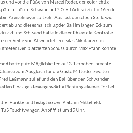
us und vor die Füße von Marcel Roder, der goldrichtig
päter erhöhte Schwand auf 2:0. Ali Arlt setzte im 16er der
in Kreiselmeyer spitzeln. Aus fast derselben Stelle wie
iert ab und diesesmal schlug der Ball im langen Eck zum
indruckt und Schwand hatte in dieser Phase die Kontrolle
 einer Reihe von Abwehrfehlern Silas Nikolaiczik im
 Elfmeter. Den platzierten Schuss durch Max Pfann konnte
wand hatte gute Möglichkeiten auf 3:1 erhöhen, brachte
e Chance zum Ausgleich für die Gäste Mitte der zweiten
uf Fred Leßmann zulief und den Ball über den Schwander
stian Flock geistesgegenwärtig Richtung eigenes Tor lief
n.
rei Punkte und festigt so den Platz im Mittelfeld.
uS Feuchtwangen. Anpfiff ist um 15 Uhr.