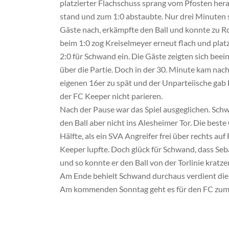
platzierter Flachschuss sprang vom Pfosten hera
stand und zum 1:0 abstaubte. Nur drei Minuten s
Gäste nach, erkämpfte den Ball und konnte zu Rob
beim 1:0 zog Kreiselmeyer erneut flach und platz
2:0 für Schwand ein. Die Gäste zeigten sich bee
über die Partie. Doch in der 30. Minute kam nach
eigenen 16er zu spät und der Unparteiische gab
der FC Keeper nicht parieren.
Nach der Pause war das Spiel ausgeglichen. Sch
den Ball aber nicht ins Alesheimer Tor. Die best
Hälfte, als ein SVA Angreifer frei über rechts a
Keeper lupfte. Doch glück für Schwand, dass Seba
und so konnte er den Ball von der Torlinie kratze
Am Ende behielt Schwand durchaus verdient die d
Am kommenden Sonntag geht es für den FC zum T