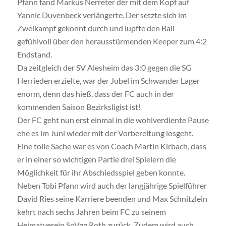
Pfann fand Markus Nerreter der mit dem Kopf auf
Yannic Duvenbeck verlängerte. Der setzte sich im
Zweikampf gekonnt durch und lupfte den Ball
gefühlvoll über den herausstürmenden Keeper zum 4:2
Endstand.
Da zeitgleich der SV Alesheim das 3:0 gegen die SG
Herrieden erzielte, war der Jubel im Schwander Lager
enorm, denn das hieß, dass der FC auch in der
kommenden Saison Bezirksligist ist!
Der FC geht nun erst einmal in die wohlverdiente Pause
ehe es im Juni wieder mit der Vorbereitung losgeht.
Eine tolle Sache war es von Coach Martin Kirbach, dass
er in einer so wichtigen Partie drei Spielern die
Möglichkeit für ihr Abschiedsspiel geben konnte.
Neben Tobi Pfann wird auch der langjährige Spielführer
David Ries seine Karriere beenden und Max Schnitzlein
kehrt nach sechs Jahren beim FC zu seinem
Heimatverein SpVgg Roth zurück. Zudem wird auch