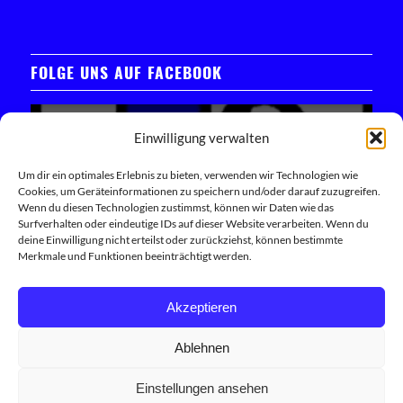
FOLGE UNS AUF FACEBOOK
Einwilligung verwalten
Um dir ein optimales Erlebnis zu bieten, verwenden wir Technologien wie
Cookies, um Geräteinformationen zu speichern und/oder darauf zuzugreifen.
Klicken Sie hier, um das Facebook-Widget zu laden
Wenn du diesen Technologien zustimmst, können wir Daten wie das
Surfverhalten oder eindeutige IDs auf dieser Website verarbeiten. Wenn du
deine Einwilligung nicht erteilst oder zurückziehst, können bestimmte
Trete unserer Facebook-Community bei
Merkmale und Funktionen beeinträchtigt werden.
Akzeptieren
Ablehnen
Einstellungen ansehen
© Copyright 2026 - 1.FC Schwand Built with ♥ by
Internetagentur Innovie