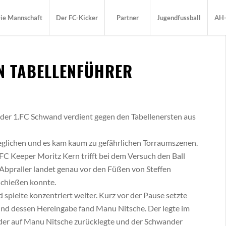
ie Mannschaft
Der FC-Kicker
Partner
Jugendfussball
AH-
N TABELLENFÜHRER
der 1.FC Schwand verdient gegen den Tabellenersten aus
geglichen und es kam kaum zu gefährlichen Torraumszenen.
FC Keeper Moritz Kern trifft bei dem Versuch den Ball
 Abpraller landet genau vor den Füßen von Steffen
schießen konnte.
 spielte konzentriert weiter. Kurz vor der Pause setzte
ch und dessen Hereingabe fand Manu Nitsche. Der legte im
eder auf Manu Nitsche zurücklegte und der Schwander