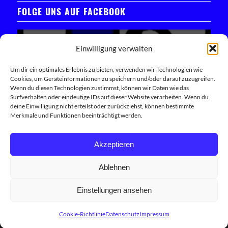
FOLGE UNS AUF FACEBOOK
Einwilligung verwalten
Um dir ein optimales Erlebnis zu bieten, verwenden wir Technologien wie
Cookies, um Geräteinformationen zu speichern und/oder darauf zuzugreifen.
Klicken Sie hier, um das Facebook-Widget zu laden
Wenn du diesen Technologien zustimmst, können wir Daten wie das
Surfverhalten oder eindeutige IDs auf dieser Website verarbeiten. Wenn du
deine Einwilligung nicht erteilst oder zurückziehst, können bestimmte
Trete unserer Facebook-Community bei
Merkmale und Funktionen beeinträchtigt werden.
Akzeptieren
Ablehnen
Einstellungen ansehen
© Copyright 2026 - 1.FC Schwand Built with ♥ by
Internetagentur Innovie
Cookie-Richtlinie
Datenschutz
Impressum
Datenschutz
Impressum
Cookie-Richtlinie (EU)