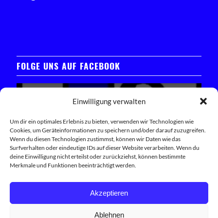
FOLGE UNS AUF FACEBOOK
Einwilligung verwalten
Um dir ein optimales Erlebnis zu bieten, verwenden wir Technologien wie
Cookies, um Geräteinformationen zu speichern und/oder darauf zuzugreifen.
Klicken Sie hier, um das Facebook-Widget zu laden
Wenn du diesen Technologien zustimmst, können wir Daten wie das
Surfverhalten oder eindeutige IDs auf dieser Website verarbeiten. Wenn du
deine Einwilligung nicht erteilst oder zurückziehst, können bestimmte
Trete unserer Facebook-Community bei
Merkmale und Funktionen beeinträchtigt werden.
Akzeptieren
Ablehnen