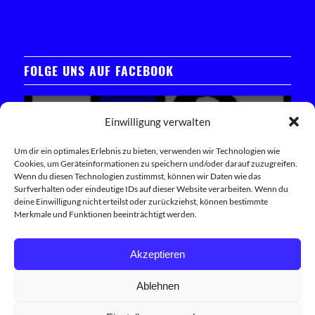
FOLGE UNS AUF FACEBOOK
Einwilligung verwalten
Um dir ein optimales Erlebnis zu bieten, verwenden wir Technologien wie
Cookies, um Geräteinformationen zu speichern und/oder darauf zuzugreifen.
Klicken Sie hier, um das Facebook-Widget zu laden
Wenn du diesen Technologien zustimmst, können wir Daten wie das
Surfverhalten oder eindeutige IDs auf dieser Website verarbeiten. Wenn du
deine Einwilligung nicht erteilst oder zurückziehst, können bestimmte
Trete unserer Facebook-Community bei
Merkmale und Funktionen beeinträchtigt werden.
Akzeptieren
Ablehnen