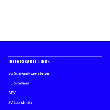
INTERESSANTE LINKS
SG Schwand-Leerstetten
FC Schwand
BFV
SV Leerstetten