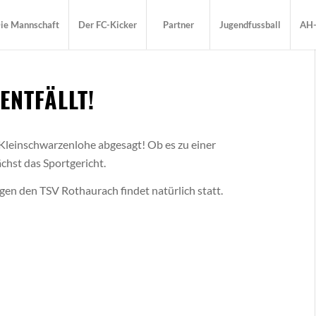
ie Mannschaft
Der FC-Kicker
Partner
Jugendfussball
AH-
ENTFÄLLT!
Kleinschwarzenlohe abgesagt! Ob es zu einer
hst das Sportgericht.
en den TSV Rothaurach findet natürlich statt.