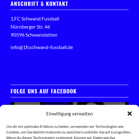
ANSCHRIFT & KONTAKT
1.FC Schwand Fussball
Nürnberger Str. 46
90596 Schwanstetten
info@1fcschwand-fussball.de
FOLGE UNS AUF FACEBOOK
Einwilligung verwalten
Um dir ein optimales Erlebnis zu bieten, verwenden wir Technologien wie
Cookies, um Geräteinformationen zu speichern und/oder darauf zuzugreifen.
Klicken Sie hier, um das Facebook-Widget zu laden
Wenn du diesen Technologien zustimmst, können wir Daten wie das