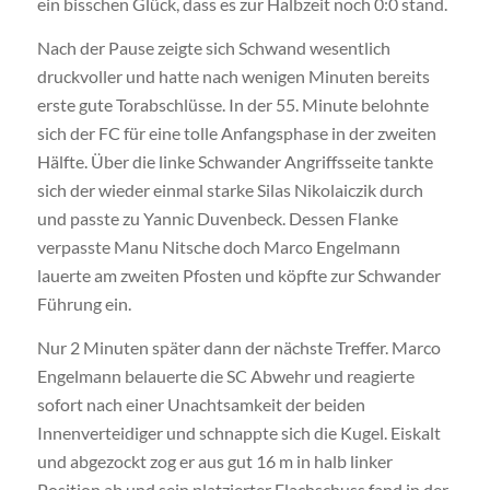
ein bisschen Glück, dass es zur Halbzeit noch 0:0 stand.
Nach der Pause zeigte sich Schwand wesentlich
druckvoller und hatte nach wenigen Minuten bereits
erste gute Torabschlüsse. In der 55. Minute belohnte
sich der FC für eine tolle Anfangsphase in der zweiten
Hälfte. Über die linke Schwander Angriffsseite tankte
sich der wieder einmal starke Silas Nikolaiczik durch
und passte zu Yannic Duvenbeck. Dessen Flanke
verpasste Manu Nitsche doch Marco Engelmann
lauerte am zweiten Pfosten und köpfte zur Schwander
Führung ein.
Nur 2 Minuten später dann der nächste Treffer. Marco
Engelmann belauerte die SC Abwehr und reagierte
sofort nach einer Unachtsamkeit der beiden
Innenverteidiger und schnappte sich die Kugel. Eiskalt
und abgezockt zog er aus gut 16 m in halb linker
Position ab und sein platzierter Flachschuss fand in der