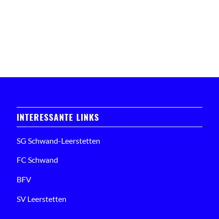
INTERESSANTE LINKS
SG Schwand-Leerstetten
FC Schwand
BFV
SV Leerstetten