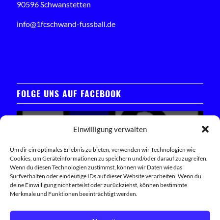
90596 Schwanstetten
info@1fcschwand-fussball.de
FOLGE UNS AUF FACEBOOK
Einwilligung verwalten
Um dir ein optimales Erlebnis zu bieten, verwenden wir Technologien wie
Cookies, um Geräteinformationen zu speichern und/oder darauf zuzugreifen.
Klicken Sie hier, um das Facebook-Widget zu laden
Wenn du diesen Technologien zustimmst, können wir Daten wie das
Surfverhalten oder eindeutige IDs auf dieser Website verarbeiten. Wenn du
deine Einwilligung nicht erteilst oder zurückziehst, können bestimmte
Trete unserer Facebook-Community bei
Merkmale und Funktionen beeinträchtigt werden.