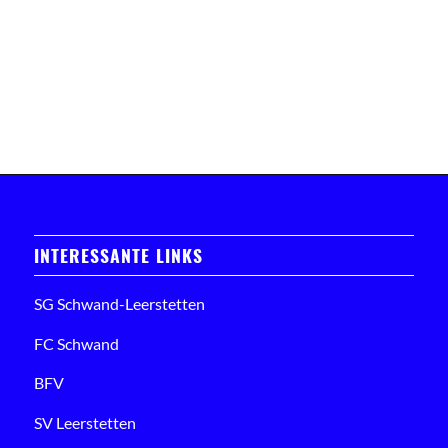
INTERESSANTE LINKS
SG Schwand-Leerstetten
FC Schwand
BFV
SV Leerstetten