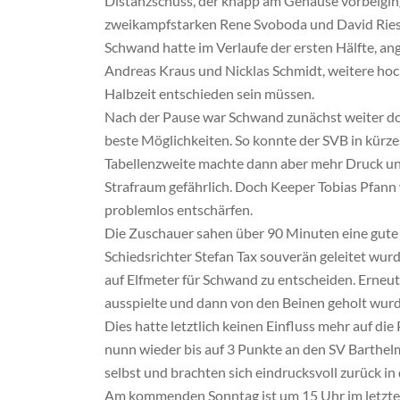
Distanzschuss, der knapp am Gehäuse vorbeiging
zweikampfstarken Rene Svoboda und David Ries
Schwand hatte im Verlaufe der ersten Hälfte, 
Andreas Kraus und Nicklas Schmidt, weitere hoch
Halbzeit entschieden sein müssen.
Nach der Pause war Schwand zunächst weiter do
beste Möglichkeiten. So konnte der SVB in kürzes
Tabellenzweite machte dann aber mehr Druck u
Strafraum gefährlich. Doch Keeper Tobias Pfann w
problemlos entschärfen.
Die Zuschauer sahen über 90 Minuten eine gute 
Schiedsrichter Stefan Tax souverän geleitet wurd
auf Elfmeter für Schwand zu entscheiden. Erneu
ausspielte und dann von den Beinen geholt wurde. 
Dies hatte letztlich keinen Einfluss mehr auf die
nunn wieder bis auf 3 Punkte an den SV Barthel
selbst und brachten sich eindrucksvoll zurück in
Am kommenden Sonntag ist um 15 Uhr im letzten