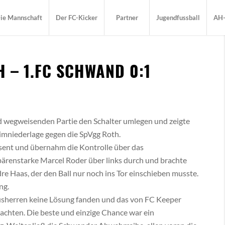
ie Mannschaft
Der FC-Kicker
Partner
Jugendfussball
AH-
 – 1.FC SCHWAND 0:1
d wegweisenden Partie den Schalter umlegen und zeigte
eimniederlage gegen die SpVgg Roth.
sent und übernahm die Kontrolle über das
r bärenstarke Marcel Roder über links durch und brachte
re Haas, der den Ball nur noch ins Tor einschieben musste.
ng.
Hausherren keine Lösung fanden und das von FC Keeper
achten. Die beste und einzige Chance war ein