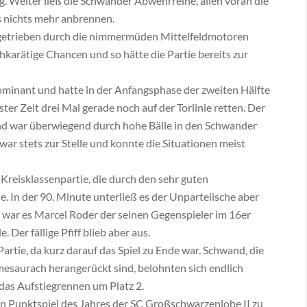
. Weiter ließ die Schwander Abwehrreihe, allen voran die
 nichts mehr anbrennen.
angetrieben durch die nimmermüden Mittelfeldmotoren
karätige Chancen und so hätte die Partie bereits zur
minant und hatte in der Anfangsphase der zweiten Hälfte
ter Zeit drei Mal gerade noch auf der Torlinie retten. Der
nd war überwiegend durch hohe Bälle in den Schwander
ar stets zur Stelle und konnte die Situationen meist
Kreisklassenpartie, die durch den sehr guten
e. In der 90. Minute unterließ es der Unparteiische aber
t war es Marcel Roder der seinen Gegenspieler im 16er
Der fällige Pfiff blieb aber aus.
 Partie, da kurz darauf das Spiel zu Ende war. Schwand, die
mesaurach herangerückt sind, belohnten sich endlich
 das Aufstiegrennen um Platz 2.
 Punktspiel des Jahres der SC Großschwarzenlohe II zu